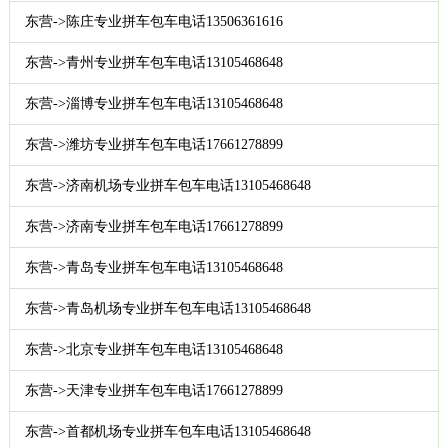
东营->陈庄专业拼车包车电话13506361616
东营->青州专业拼车包车电话13105468648
东营->淄博专业拼车包车电话13105468648
东营->潍坊专业拼车包车电话17661278899
东营->济南机场专业拼车包车电话13105468648
东营->济南专业拼车包车电话17661278899
东营->青岛专业拼车包车电话13105468648
东营->青岛机场专业拼车包车电话13105468648
东营->北京专业拼车包车电话13105468648
东营->天津专业拼车包车电话17661278899
东营->首都机场专业拼车包车电话13105468648