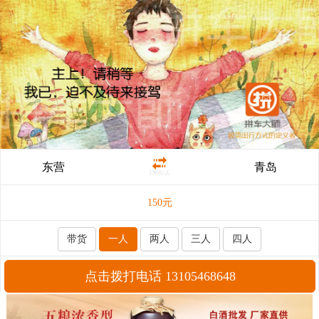
东营
青岛
150元/人
150
元
带货
一人
两人
三人
四人
点击拨打电话 13105468648