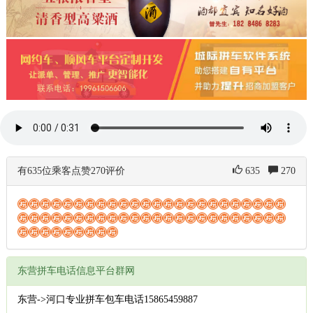
有635位乘客点赞270评价
635
270
东营拼车电话信息平台群网
东营->河口专业拼车包车电话15865459887