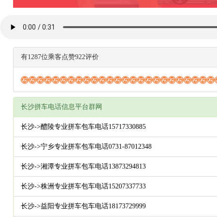
有1287位乘客点赞922评价
长沙拼车电话信息平台群网
长沙->醴陵专业拼车包车电话15717330885
长沙->宁乡专业拼车包车电话0731-87012348
长沙->湘潭专业拼车包车电话13873294813
长沙->株洲专业拼车包车电话15207337733
长沙->益阳专业拼车包车电话18173729999