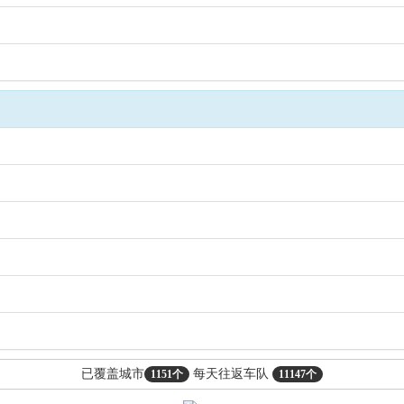
已覆盖城市
每天往返车队
1151个
11147个