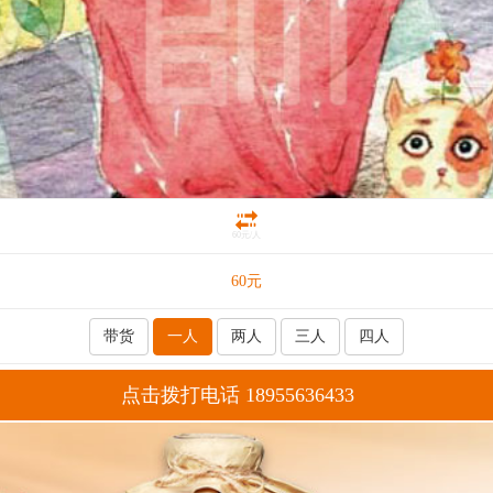
60元/人
60
元
带货
一人
两人
三人
四人
点击拨打电话 18955636433