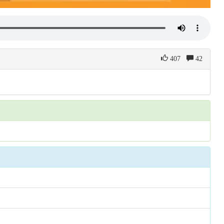
407
42