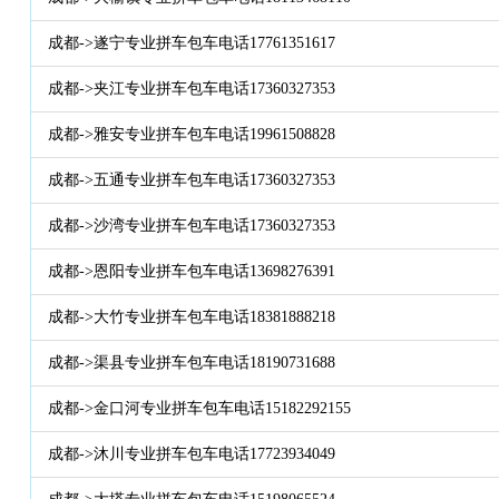
成都->遂宁专业拼车包车电话17761351617
成都->夹江专业拼车包车电话17360327353
成都->雅安专业拼车包车电话19961508828
成都->五通专业拼车包车电话17360327353
成都->沙湾专业拼车包车电话17360327353
成都->恩阳专业拼车包车电话13698276391
成都->大竹专业拼车包车电话18381888218
成都->渠县专业拼车包车电话18190731688
成都->金口河专业拼车包车电话15182292155
成都->沐川专业拼车包车电话17723934049