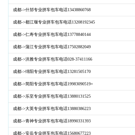
成都->什邡专业拼车包车电话13438860768
成都->都江堰专业拼车包车电话13208192345
成都->仁寿专业拼车包车电话13778840144
成都->蒲江专业拼车包车电话17502882049
成都->洪雅专业拼车包车电话028-37411166
成都->绵阳专业拼车包车电话13281505170
成都->简阳专业拼车包车电话19983090519+
成都->乐至专业拼车包车电话13880131525
成都->大英专业拼车包车电话13880386223
成都->青神专业拼车包车电话18990331393
成都->安岳专业拼车包车电话15680677223