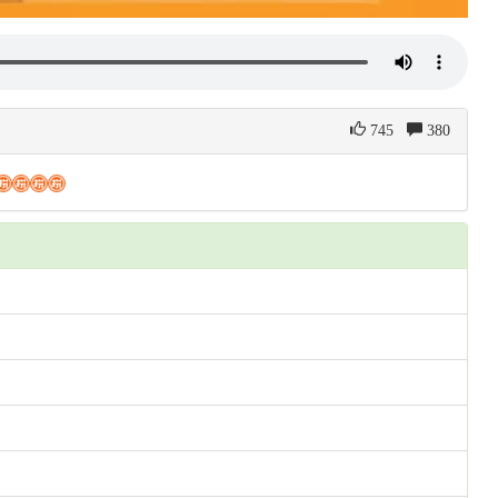
745
380