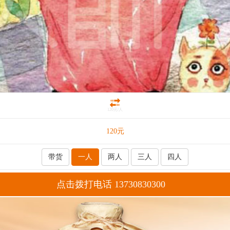
120元/人
120
元
带货
一人
两人
三人
四人
点击拨打电话 13730830300