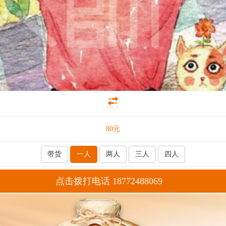
80元/人
80
元
带货
一人
两人
三人
四人
点击拨打电话 18772488069