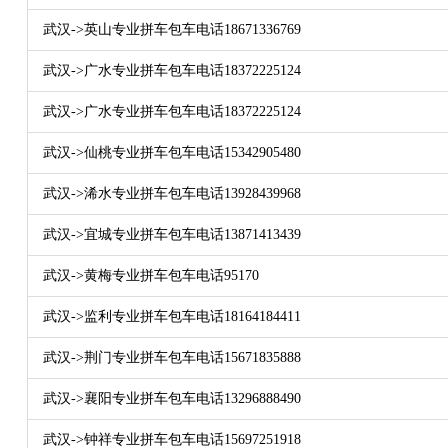
武汉->英山专业拼车包车电话18671336769
武汉->广水专业拼车包车电话18372225124
武汉->广水专业拼车包车电话18372225124
武汉->仙桃专业拼车包车电话15342905480
武汉->浠水专业拼车包车电话13928439968
武汉->宜城专业拼车包车电话13871413439
武汉->黄梅专业拼车包车电话95170
武汉->监利专业拼车包车电话18164184411
武汉->荆门专业拼车包车电话15671835888
武汉->襄阳专业拼车包车电话13296888490
武汉->钟祥专业拼车包车电话15697251918