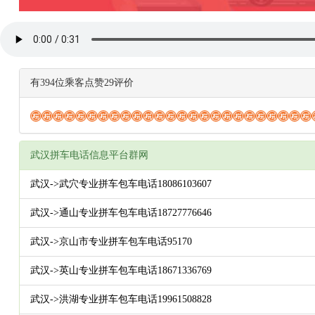
有394位乘客点赞29评价
武汉拼车电话信息平台群网
武汉->武穴专业拼车包车电话18086103607
武汉->通山专业拼车包车电话18727776646
武汉->京山市专业拼车包车电话95170
武汉->英山专业拼车包车电话18671336769
武汉->洪湖专业拼车包车电话19961508828