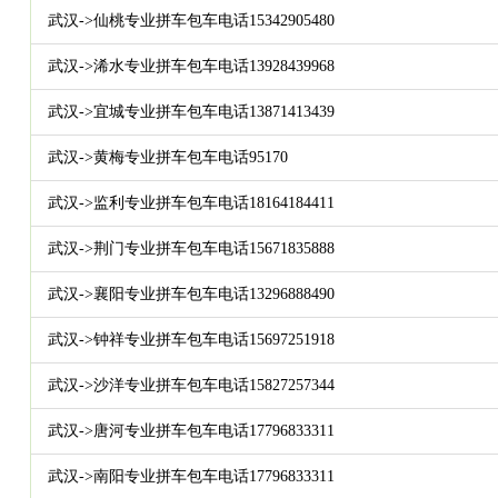
武汉->仙桃专业拼车包车电话15342905480
武汉->浠水专业拼车包车电话13928439968
武汉->宜城专业拼车包车电话13871413439
武汉->黄梅专业拼车包车电话95170
武汉->监利专业拼车包车电话18164184411
武汉->荆门专业拼车包车电话15671835888
武汉->襄阳专业拼车包车电话13296888490
武汉->钟祥专业拼车包车电话15697251918
武汉->沙洋专业拼车包车电话15827257344
武汉->唐河专业拼车包车电话17796833311
武汉->南阳专业拼车包车电话17796833311