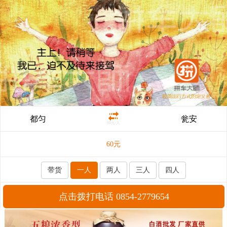
都匀
瓮安
60元/人
60
元
带货
一人
两人
三人
四人
点击拨打电话 0854-2779654