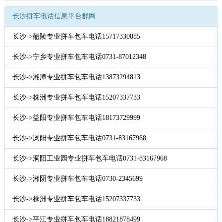
长沙拼车电话信息平台群网
长沙->醴陵专业拼车包车电话15717330885
长沙->宁乡专业拼车包车电话0731-87012348
长沙->湘潭专业拼车包车电话13873294813
长沙->株洲专业拼车包车电话15207337733
长沙->益阳专业拼车包车电话18173729999
长沙->浏阳专业拼车包车电话0731-83167968
长沙->洞阳工业园专业拼车包车电话0731-83167968
长沙->湘阴专业拼车包车电话0730-2345699
长沙->株洲专业拼车包车电话15207337733
长沙->平江专业拼车包车电话18821878499