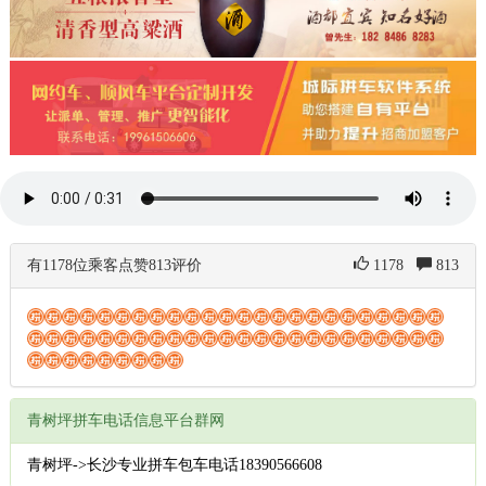
有1178位乘客点赞813评价
1178
813
青树坪拼车电话信息平台群网
青树坪->长沙专业拼车包车电话18390566608