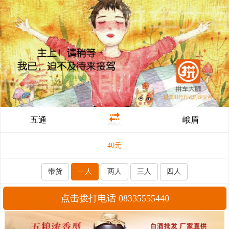
五通
峨眉
40元/人
40
元
带货
一人
两人
三人
四人
点击拨打电话 08335555440