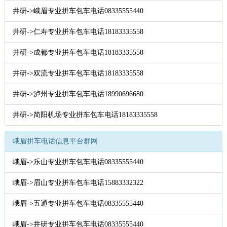
井研->峨眉专业拼车包车电话08335555440
井研->仁寿专业拼车包车电话18183335558
井研->成都专业拼车包车电话18183335558
井研->双流专业拼车包车电话18183335558
井研->泸州专业拼车包车电话18990696680
井研->简阳机场专业拼车包车电话18183335558
峨眉拼车电话信息平台群网
峨眉->乐山专业拼车包车电话08335555440
峨眉->眉山专业拼车包车电话15883332322
峨眉->五通专业拼车包车电话08335555440
峨眉->井研专业拼车包车电话08335555440