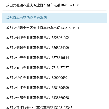
乐山龙孔镇->重庆专业拼车包车电话18781323188
成都拼车电话信息平台群网
成都->绵阳安州区专业拼车包车电话13281594444
成都->会理专业拼车包车电话15228961992
成都->德阳专业拼车包车电话13568234999
成都->仁寿专业拼车包车电话13778840144
成都->眉山专业拼车包车电话17713477277
成都->绵竹专业拼车包车电话18090006601
成都->中江专业拼车包车电话13281396699
成都->什邡专业拼车包车电话13438860768
成都->都江堰专业拼车包车电话13208192345