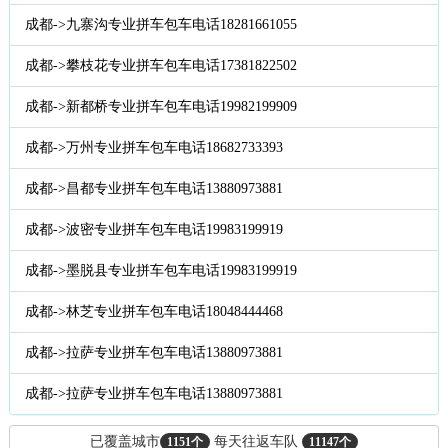
成都->九寨沟专业拼车包车电话18281661055
成都->攀枝花专业拼车包车电话17381822502
成都->新都桥专业拼车包车电话19982199909
成都->万州专业拼车包车电话18682733393
成都->昌都专业拼车包车电话13880973881
成都->波密专业拼车包车电话19983199919
成都->墨脱县专业拼车包车电话19983199919
成都->林芝专业拼车包车电话18048444468
成都->拉萨专业拼车包车电话13880973881
成都->拉萨专业拼车包车电话13880973881
已覆盖城市
每天往返车队
1151个
11147个