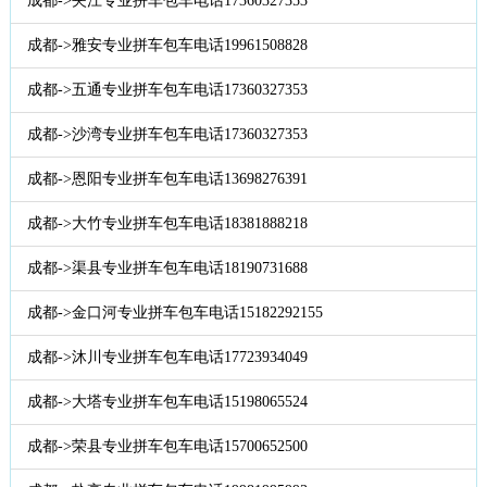
成都->夹江专业拼车包车电话17360327353
成都->雅安专业拼车包车电话19961508828
成都->五通专业拼车包车电话17360327353
成都->沙湾专业拼车包车电话17360327353
成都->恩阳专业拼车包车电话13698276391
成都->大竹专业拼车包车电话18381888218
成都->渠县专业拼车包车电话18190731688
成都->金口河专业拼车包车电话15182292155
成都->沐川专业拼车包车电话17723934049
成都->大塔专业拼车包车电话15198065524
成都->荣县专业拼车包车电话15700652500