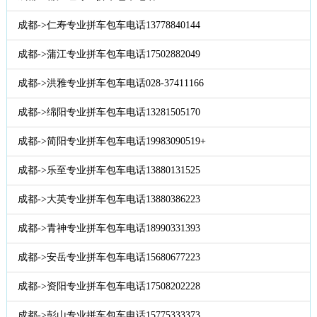
成都->仁寿专业拼车包车电话13778840144
成都->蒲江专业拼车包车电话17502882049
成都->洪雅专业拼车包车电话028-37411166
成都->绵阳专业拼车包车电话13281505170
成都->简阳专业拼车包车电话19983090519+
成都->乐至专业拼车包车电话13880131525
成都->大英专业拼车包车电话13880386223
成都->青神专业拼车包车电话18990331393
成都->安岳专业拼车包车电话15680677223
成都->资阳专业拼车包车电话17508202228
成都->彭山专业拼车包车电话15775333373