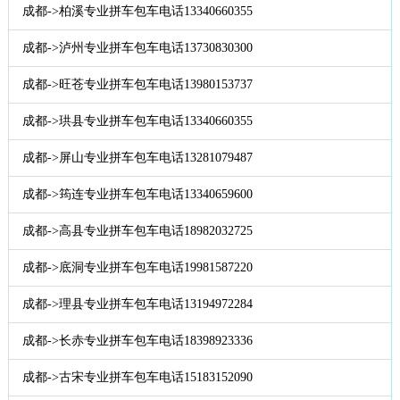
成都->柏溪专业拼车包车电话13340660355
成都->泸州专业拼车包车电话13730830300
成都->旺苍专业拼车包车电话13980153737
成都->珙县专业拼车包车电话13340660355
成都->屏山专业拼车包车电话13281079487
成都->筠连专业拼车包车电话13340659600
成都->高县专业拼车包车电话18982032725
成都->底洞专业拼车包车电话19981587220
成都->理县专业拼车包车电话13194972284
成都->长赤专业拼车包车电话18398923336
成都->古宋专业拼车包车电话15183152090