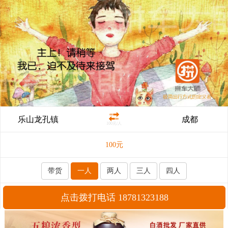
乐山龙孔镇
成都
100元/人
100
元
带货
一人
两人
三人
四人
点击拨打电话 18781323188