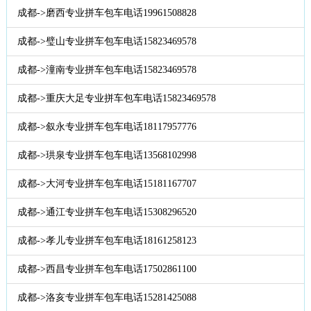
成都->磨西专业拼车包车电话19961508828
成都->璧山专业拼车包车电话15823469578
成都->潼南专业拼车包车电话15823469578
成都->重庆大足专业拼车包车电话15823469578
成都->叙永专业拼车包车电话18117957776
成都->珙泉专业拼车包车电话13568102998
成都->大河专业拼车包车电话15181167707
成都->通江专业拼车包车电话15308296520
成都->孝儿专业拼车包车电话18161258123
成都->西昌专业拼车包车电话17502861100
成都->洛亥专业拼车包车电话15281425088