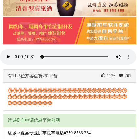
有1126位乘客点赞761评价
1126
761
运城拼车电话信息平台群网
运城->夏县专业拼车包车电话0359-8533 234