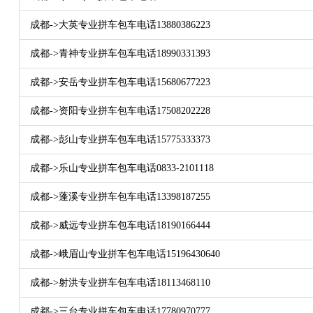
成都->大英专业拼车包车电话13880386223
成都->青神专业拼车包车电话18990331393
成都->安岳专业拼车包车电话15680677223
成都->资阳专业拼车包车电话17508202228
成都->彭山专业拼车包车电话15775333373
成都->乐山专业拼车包车电话0833-2101118
成都->蓬溪专业拼车包车电话13398187255
成都->威远专业拼车包车电话18190166444
成都->峨眉山专业拼车包车电话15196430640
成都->射洪专业拼车包车电话18113468110
成都->三台专业拼车包车电话17780970777