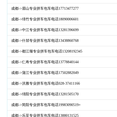
成都->眉山专业拼车包车电话17713477277
成都->绵竹专业拼车包车电话18090006601
成都->中江专业拼车包车电话13281396699
成都->什邡专业拼车包车电话13438860768
成都->都江堰专业拼车包车电话13208192345
成都->仁寿专业拼车包车电话13778840144
成都->蒲江专业拼车包车电话17502882049
成都->洪雅专业拼车包车电话028-37411166
成都->绵阳专业拼车包车电话13281505170
成都->简阳专业拼车包车电话19983090519+
成都->乐至专业拼车包车电话13880131525