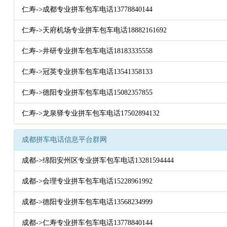
仁寿->成都专业拼车包车电话13778840144
仁寿->天府机场专业拼车包车电话18882161692
仁寿->井研专业拼车包车电话18183335558
仁寿->冠英专业拼车包车电话13541358133
仁寿->德阳专业拼车包车电话15082357855
仁寿->龙泉驿专业拼车包车电话17502894132
成都拼车电话信息平台群网
成都->绵阳安州区专业拼车包车电话13281594444
成都->会理专业拼车包车电话15228961992
成都->德阳专业拼车包车电话13568234999
成都->仁寿专业拼车包车电话13778840144