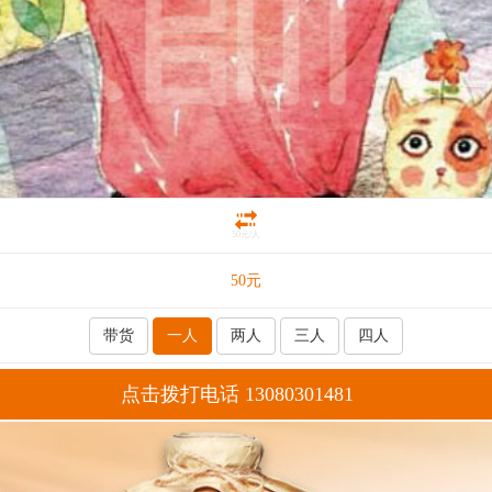
50元/人
50
元
带货
一人
两人
三人
四人
点击拨打电话 13080301481