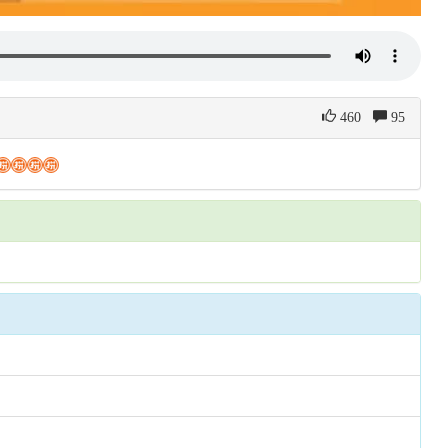
460
95