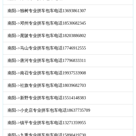
南阳->独树专业拼车包车电话13693861307
南阳->邓州专业拼车包车电话18530682345
南阳->晁陂专业拼车包车电话18203886802
南阳->马山专业拼车包车电话17746912555
南阳->唐河专业拼车包车电话17796833311
南阳->南召专业拼车包车电话19937533908
南阳->社旗专业拼车包车电话18039682703
南阳->新野专业拼车包车电话15514148383
南阳->小史店专业拼车包车电话18637735709
南阳->镇平专业拼车包车电话13271359955
南阳->九重专业拼车包车电话15890419730