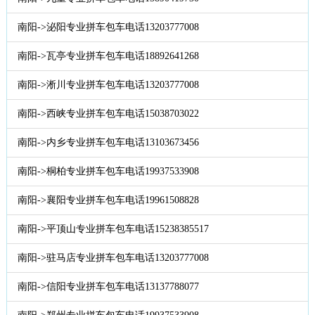
南阳->泌阳专业拼车包车电话13203777008
南阳->瓦亭专业拼车包车电话18892641268
南阳->淅川专业拼车包车电话13203777008
南阳->西峡专业拼车包车电话15038703022
南阳->内乡专业拼车包车电话13103673456
南阳->桐柏专业拼车包车电话19937533908
南阳->襄阳专业拼车包车电话19961508828
南阳->平顶山专业拼车包车电话15238385517
南阳->驻马店专业拼车包车电话13203777008
南阳->信阳专业拼车包车电话13137788077