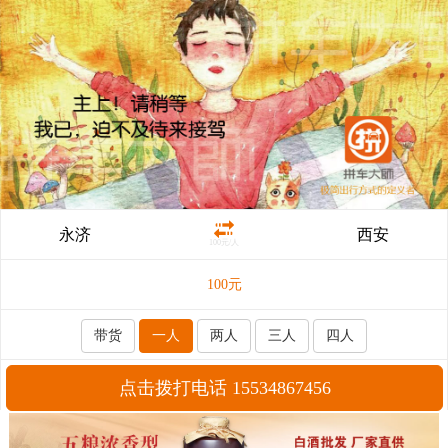
永济
西安
100元/人
100
元
带货
一人
两人
三人
四人
点击拨打电话 15534867456