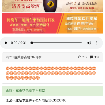
有747位乘客点赞382评价
747
382
永济拼车电话信息平台群网
永济->北站专业拼车包车电话18636338796