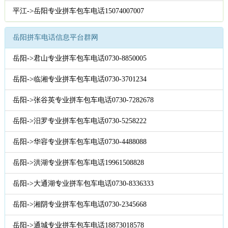
平江->岳阳专业拼车包车电话15074007007
岳阳拼车电话信息平台群网
岳阳->君山专业拼车包车电话0730-8850005
岳阳->临湘专业拼车包车电话0730-3701234
岳阳->张谷英专业拼车包车电话0730-7282678
岳阳->汨罗专业拼车包车电话0730-5258222
岳阳->华容专业拼车包车电话0730-4488088
岳阳->洪湖专业拼车包车电话19961508828
岳阳->大通湖专业拼车包车电话0730-8336333
岳阳->湘阴专业拼车包车电话0730-2345668
岳阳->通城专业拼车包车电话18873018578