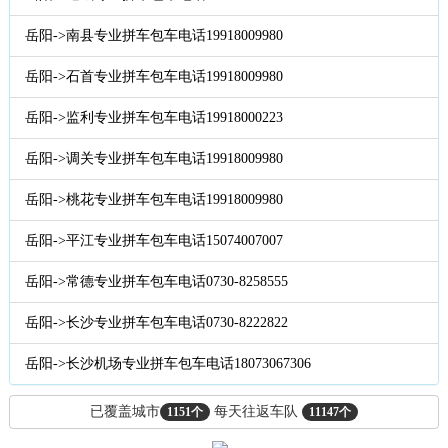
岳阳->南县专业拼车包车电话19918009980
岳阳->石首专业拼车包车电话19918009980
岳阳->监利专业拼车包车电话19918000223
岳阳->调关专业拼车包车电话19918009980
岳阳->桃花专业拼车包车电话19918009980
岳阳->平江专业拼车包车电话15074007007
岳阳->常德专业拼车包车电话0730-8258555
岳阳->长沙专业拼车包车电话0730-8222822
岳阳->长沙机场专业拼车包车电话18073067306
已覆盖城市
每天往返车队
1151个
11147个