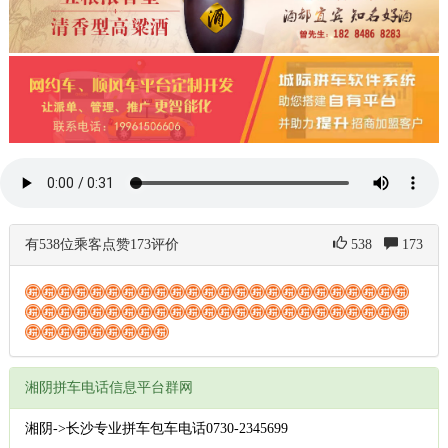
有538位乘客点赞173评价
538
173
湘阴拼车电话信息平台群网
湘阴->长沙专业拼车包车电话0730-2345699