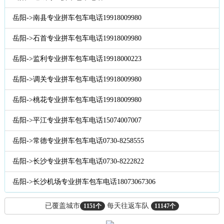
岳阳->南县专业拼车包车电话19918009980
岳阳->石首专业拼车包车电话19918009980
岳阳->监利专业拼车包车电话19918000223
岳阳->调关专业拼车包车电话19918009980
岳阳->桃花专业拼车包车电话19918009980
岳阳->平江专业拼车包车电话15074007007
岳阳->常德专业拼车包车电话0730-8258555
岳阳->长沙专业拼车包车电话0730-8222822
岳阳->长沙机场专业拼车包车电话18073067306
已覆盖城市
每天往返车队
1151个
11147个