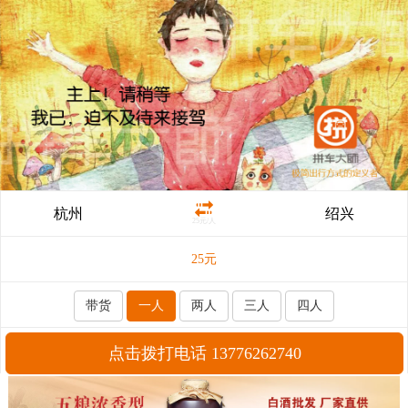
杭州
绍兴
25元/人
25
元
带货
一人
两人
三人
四人
点击拨打电话 13776262740