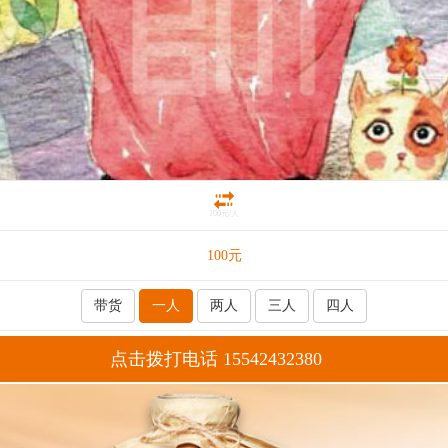
100元/人
100
元
带货
一人
两人
三人
四人
点击拨打电话 15542432380