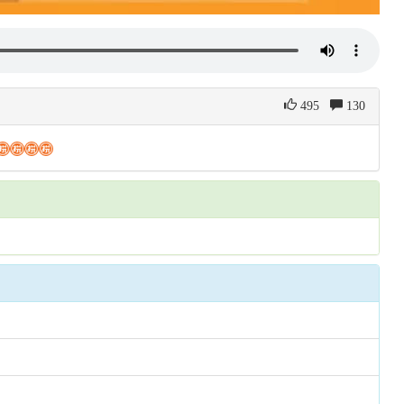
495
130