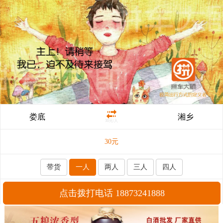
娄底
湘乡
30元/人
30
元
带货
一人
两人
三人
四人
点击拨打电话 18873241888