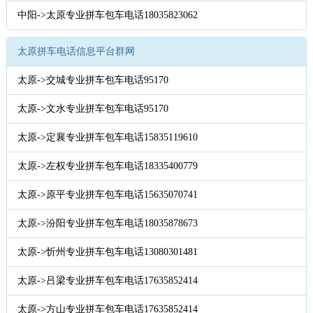
中阳->太原专业拼车包车电话18035823062
太原拼车电话信息平台群网
太原->交城专业拼车包车电话95170
太原->文水专业拼车包车电话95170
太原->定襄专业拼车包车电话15835119610
太原->左权专业拼车包车电话18335400779
太原->原平专业拼车包车电话15635070741
太原->汾阳专业拼车包车电话18035878673
太原->忻州专业拼车包车电话13080301481
太原->吕梁专业拼车包车电话17635852414
太原->方山专业拼车包车电话17635852414