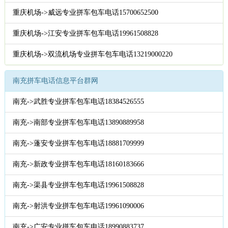
重庆机场->威远专业拼车包车电话15700652500
重庆机场->江安专业拼车包车电话19961508828
重庆机场->双流机场专业拼车包车电话13219000220
南充拼车电话信息平台群网
南充->武胜专业拼车包车电话18384526555
南充->南部专业拼车包车电话13890889958
南充->蓬安专业拼车包车电话18881709999
南充->新政专业拼车包车电话18160183666
南充->渠县专业拼车包车电话19961508828
南充->射洪专业拼车包车电话19961090006
南充->广安专业拼车包车电话18990883737