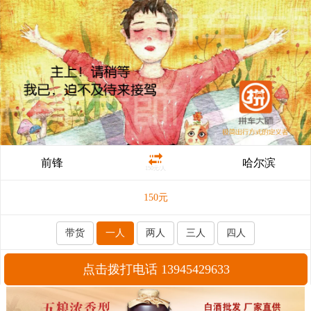
前锋
哈尔滨
150元/人
150
元
带货
一人
两人
三人
四人
点击拨打电话 13945429633