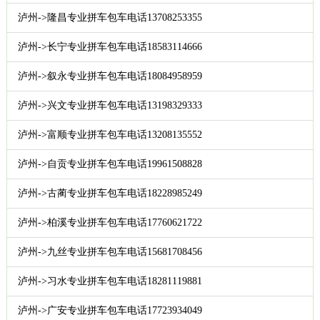
泸州->隆昌专业拼车包车电话13708253355
泸州->长宁专业拼车包车电话18583114666
泸州->叙永专业拼车包车电话18084958959
泸州->兴文专业拼车包车电话13198329333
泸州->富顺专业拼车包车电话13208135552
泸州->自贡专业拼车包车电话19961508828
泸州->古蔺专业拼车包车电话18228985249
泸州->柏溪专业拼车包车电话17760621722
泸州->九丝专业拼车包车电话15681708456
泸州->习水专业拼车包车电话18281119881
泸州->广安专业拼车包车电话17723934049