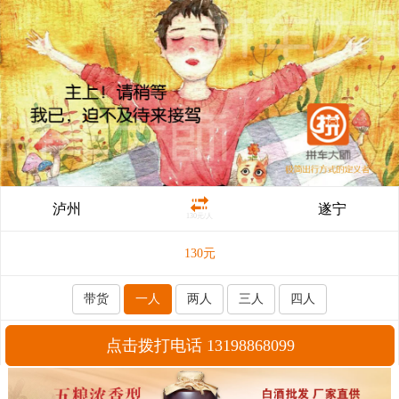
泸州
遂宁
130元/人
130
元
带货
一人
两人
三人
四人
点击拨打电话 13198868099