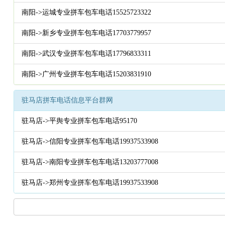
南阳->运城专业拼车包车电话15525723322
南阳->新乡专业拼车包车电话17703779957
南阳->武汉专业拼车包车电话17796833311
南阳->广州专业拼车包车电话15203831910
驻马店拼车电话信息平台群网
驻马店->平舆专业拼车包车电话95170
驻马店->信阳专业拼车包车电话19937533908
驻马店->南阳专业拼车包车电话13203777008
驻马店->郑州专业拼车包车电话19937533908