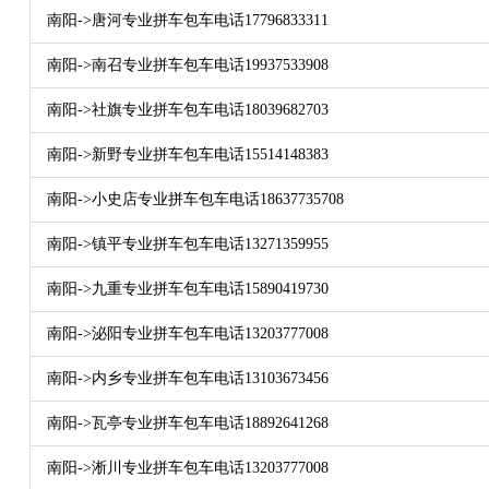
南阳->唐河专业拼车包车电话17796833311
南阳->南召专业拼车包车电话19937533908
南阳->社旗专业拼车包车电话18039682703
南阳->新野专业拼车包车电话15514148383
南阳->小史店专业拼车包车电话18637735708
南阳->镇平专业拼车包车电话13271359955
南阳->九重专业拼车包车电话15890419730
南阳->泌阳专业拼车包车电话13203777008
南阳->内乡专业拼车包车电话13103673456
南阳->瓦亭专业拼车包车电话18892641268
南阳->淅川专业拼车包车电话13203777008