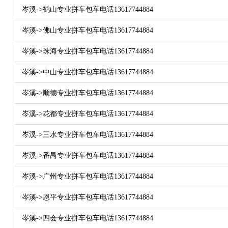
岑溪->鹤山专业拼车包车电话13617744884
岑溪->佛山专业拼车包车电话13617744884
岑溪->珠海专业拼车包车电话13617744884
岑溪->中山专业拼车包车电话13617744884
岑溪->顺德专业拼车包车电话13617744884
岑溪->花都专业拼车包车电话13617744884
岑溪->三水专业拼车包车电话13617744884
岑溪->番禺专业拼车包车电话13617744884
岑溪->广州专业拼车包车电话13617744884
岑溪->恩平专业拼车包车电话13617744884
岑溪->四会专业拼车包车电话13617744884