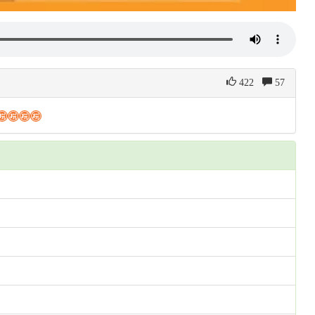
422
57