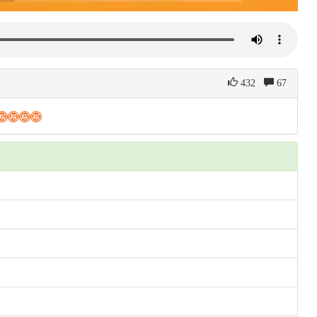
432
67