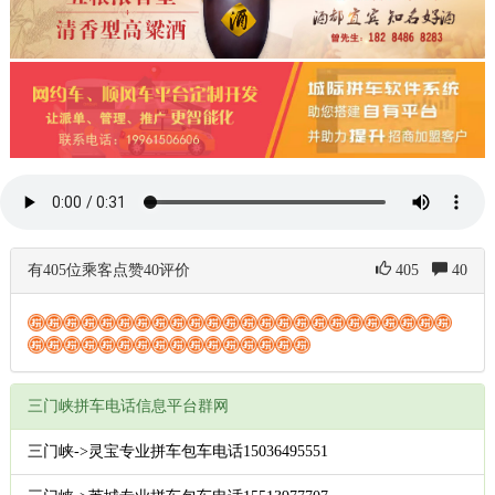
有405位乘客点赞40评价
405
40
三门峡拼车电话信息平台群网
三门峡->灵宝专业拼车包车电话15036495551