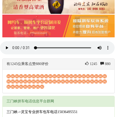
有1245位乘客点赞880评价
1245
880
三门峡拼车电话信息平台群网
三门峡->灵宝专业拼车包车电话15036495551