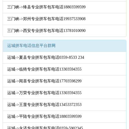
三门峡->绛县专业拼车包车电话18803599599
三门峡->郑州专业拼车包车电话19937533908
三门峡->西安专业拼车包车电话13781010090
运城拼车电话信息平台群网
运城->夏县专业拼车包车电话0359-8533 234
运城->临猗专业拼车包车电话13303594355
运城->闻喜专业拼车包车电话17703598299
运城->万荣专业拼车包车电话13303594355
运城->王显专业拼车包车电话13453372353
运城->平陆专业拼车包车电话18803599599
运城->永济专业拼车包车电话0359-5902345