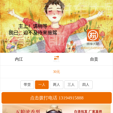
内江
自贡
30元/人
30
元
带货
一人
两人
三人
四人
点击拨打电话 13194915888