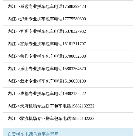
内江->威远专业拼车包车电话17508299423
内江->泸州专业拼车包车电话17775580600
内江->宜宾专业拼车包车电话15378327932
内江->富顺专业拼车包车电话15181311707
内江->荣县专业拼车包车电话15700652500
内江->乐山专业拼车包车电话15883264670
内江->叙永专业拼车包车电话15196050100
内江->成都专业拼车包车电话19882132222
内江->天府机场专业拼车包车电话19882132222
内江->双流机场专业拼车包车电话19882132222
自贡拼车电话信息平台群网