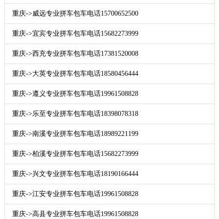
重庆->威远专业拼车包车电话15700652500
重庆->宜宾专业拼车包车电话15682273999
重庆->西充专业拼车包车电话17381520008
重庆->大英专业拼车包车电话18580456444
重庆->遵义专业拼车包车电话19961508828
重庆->乐至专业拼车包车电话18398078318
重庆->南溪专业拼车包车电话18989221199
重庆->柏溪专业拼车包车电话15682273999
重庆->兴文专业拼车包车电话18190166444
重庆->江安专业拼车包车电话19961508828
重庆->高县专业拼车包车电话19961508828