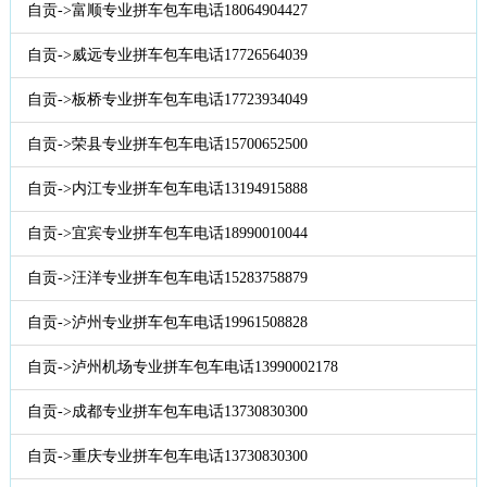
自贡->富顺专业拼车包车电话18064904427
自贡->威远专业拼车包车电话17726564039
自贡->板桥专业拼车包车电话17723934049
自贡->荣县专业拼车包车电话15700652500
自贡->内江专业拼车包车电话13194915888
自贡->宜宾专业拼车包车电话18990010044
自贡->汪洋专业拼车包车电话15283758879
自贡->泸州专业拼车包车电话19961508828
自贡->泸州机场专业拼车包车电话13990002178
自贡->成都专业拼车包车电话13730830300
自贡->重庆专业拼车包车电话13730830300