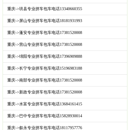
重庆->珙县专业拼车包车电话13340660355
重庆->屏山专业拼车包车电话18181931993
重庆->蓬安专业拼车包车电话17381520008
重庆->营山专业拼车包车电话17381520008
重庆->绵阳专业拼车包车电话17396909888
重庆->长宁专业拼车包车电话15196983188
重庆->南部专业拼车包车电话17381520008
重庆->新政专业拼车包车电话17381520008
重庆->水富专业拼车包车电话13684161415
重庆->巴中专业拼车包车电话15828930014
重庆->叙永专业拼车包车电话18117957776