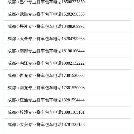
成都->巴中专业拼车包车电话18508227850
成都->武胜专业拼车包车电话15282690555
成都->坪滩专业拼车包车电话13408269992
成都->天全专业拼车包车电话15284799968
成都->南部专业拼车包车电话18190166444
成都->内江专业拼车包车电话19882132222
成都->西充专业拼车包车电话17381520008
成都->南充专业拼车包车电话17381520008
成都->江油专业拼车包车电话13281594444
成都->梓潼专业拼车包车电话18981165161
成都->大兴专业拼车包车电话18781323188