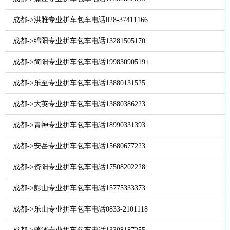
成都->洪雅专业拼车包车电话028-37411166
成都->绵阳专业拼车包车电话13281505170
成都->简阳专业拼车包车电话19983090519+
成都->乐至专业拼车包车电话13880131525
成都->大英专业拼车包车电话13880386223
成都->青神专业拼车包车电话18990331393
成都->安岳专业拼车包车电话15680677223
成都->资阳专业拼车包车电话17508202228
成都->彭山专业拼车包车电话15775333373
成都->乐山专业拼车包车电话0833-2101118