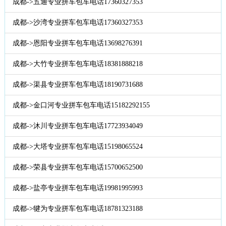
成都->五通专业拼车包车电话17360327353
成都->沙湾专业拼车包车电话17360327353
成都->恩阳专业拼车包车电话13698276391
成都->大竹专业拼车包车电话18381888218
成都->渠县专业拼车包车电话18190731688
成都->金口河专业拼车包车电话15182292155
成都->沐川专业拼车包车电话17723934049
成都->大塔专业拼车包车电话15198065524
成都->荣县专业拼车包车电话15700652500
成都->盐亭专业拼车包车电话19981995993
成都->犍为专业拼车包车电话18781323188