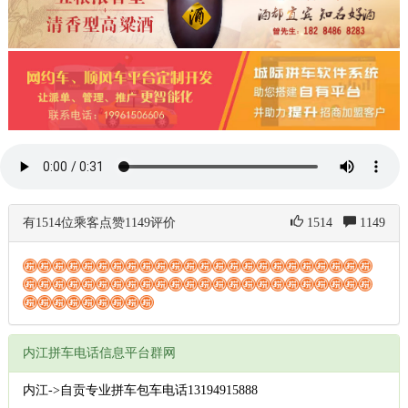
有1514位乘客点赞1149评价
1514
1149
内江拼车电话信息平台群网
内江->自贡专业拼车包车电话13194915888