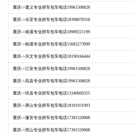
重庆->遵义专业拼车包车电话19961508828
重庆->乐至专业拼车包车电话18398078318
重庆->南溪专业拼车包车电话18989221199
重庆->柏溪专业拼车包车电话15682273999
重庆->兴文专业拼车包车电话18190166444
重庆->江安专业拼车包车电话19961508828
重庆->高县专业拼车包车电话19961508828
重庆->珙县专业拼车包车电话13340660355
重庆->屏山专业拼车包车电话18181931993
重庆->蓬安专业拼车包车电话17381520008
重庆->营山专业拼车包车电话17381520008