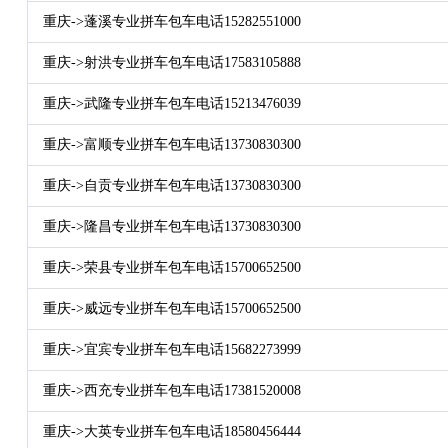
重庆->蓬溪专业拼车包车电话15282551000
重庆->射洪专业拼车包车电话17583105888
重庆->武隆专业拼车包车电话15213476039
重庆->富顺专业拼车包车电话13730830300
重庆->自贡专业拼车包车电话13730830300
重庆->隆昌专业拼车包车电话13730830300
重庆->荣县专业拼车包车电话15700652500
重庆->威远专业拼车包车电话15700652500
重庆->宜宾专业拼车包车电话15682273999
重庆->西充专业拼车包车电话17381520008
重庆->大英专业拼车包车电话18580456444