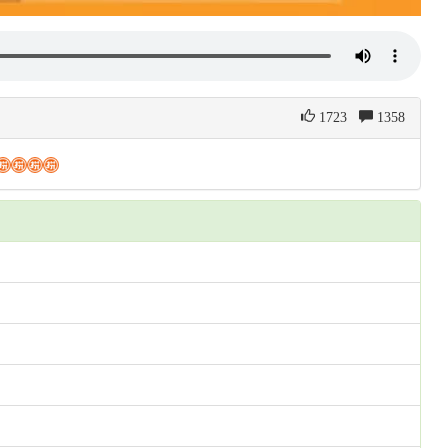
1723
1358