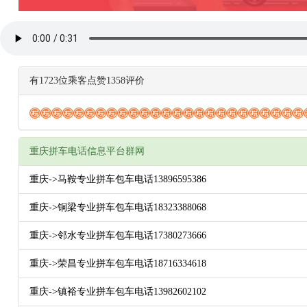
有1723位乘客点赞1358评价
重庆拼车电话信息平台群网
重庆->马鞍专业拼车包车电话13896595386
重庆->铜梁专业拼车包车电话18323388068
重庆->邻水专业拼车包车电话17380273666
重庆->荣昌专业拼车包车电话18716334618
重庆->镇裕专业拼车包车电话13982602102