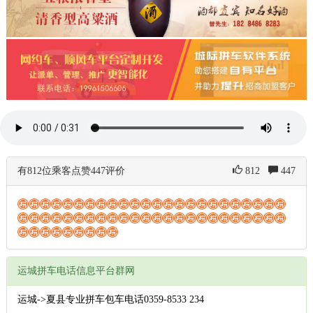
有812位乘客点赞447评价
812
447
运城拼车电话信息平台群网
运城->夏县专业拼车包车电话0359-8533 234