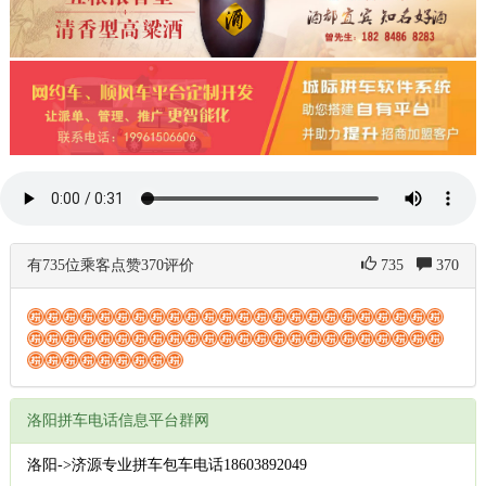
有735位乘客点赞370评价
735
370
洛阳拼车电话信息平台群网
洛阳->济源专业拼车包车电话18603892049