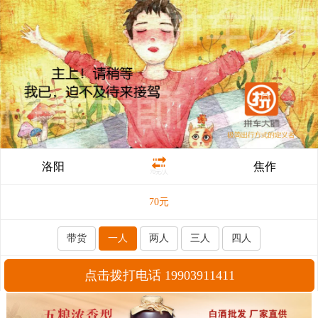
洛阳
焦作
70元/人
70
元
带货
一人
两人
三人
四人
点击拨打电话 19903911411