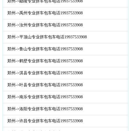
郑州->鄢陵专业拼车包车电话19937533908
郑州->禹州专业拼车包车电话19937533908
郑州->汝州专业拼车包车电话19937533908
郑州->平顶山专业拼车包车电话19937533908
郑州->鲁山专业拼车包车电话19937533908
郑州->鹤壁专业拼车包车电话19937533908
郑州->淇县专业拼车包车电话19937533908
郑州->叶县专业拼车包车电话19937533908
郑州->南乐专业拼车包车电话19937533908
郑州->洛阳专业拼车包车电话19937533908
郑州->许昌专业拼车包车电话19937533908