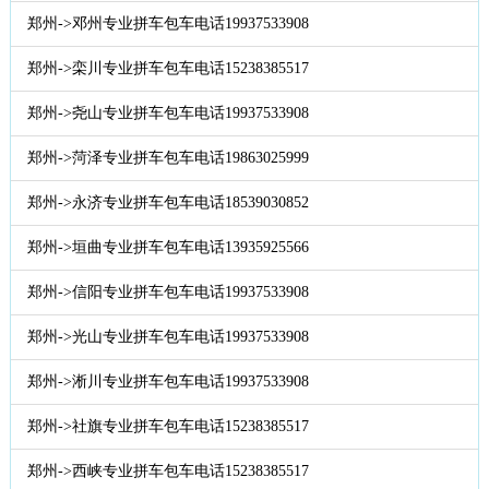
郑州->邓州专业拼车包车电话19937533908
郑州->栾川专业拼车包车电话15238385517
郑州->尧山专业拼车包车电话19937533908
郑州->菏泽专业拼车包车电话19863025999
郑州->永济专业拼车包车电话18539030852
郑州->垣曲专业拼车包车电话13935925566
郑州->信阳专业拼车包车电话19937533908
郑州->光山专业拼车包车电话19937533908
郑州->淅川专业拼车包车电话19937533908
郑州->社旗专业拼车包车电话15238385517
郑州->西峡专业拼车包车电话15238385517