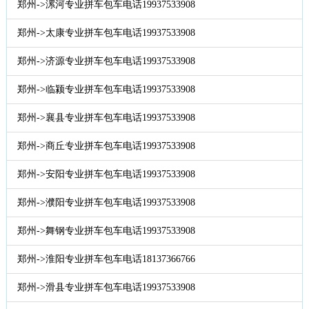
郑州->漯河专业拼车包车电话19937533908
郑州->太康专业拼车包车电话19937533908
郑州->济源专业拼车包车电话19937533908
郑州->临颍专业拼车包车电话19937533908
郑州->襄县专业拼车包车电话19937533908
郑州->商丘专业拼车包车电话19937533908
郑州->安阳专业拼车包车电话19937533908
郑州->濮阳专业拼车包车电话19937533908
郑州->舞钢专业拼车包车电话19937533908
郑州->淮阳专业拼车包车电话18137366766
郑州->滑县专业拼车包车电话19937533908