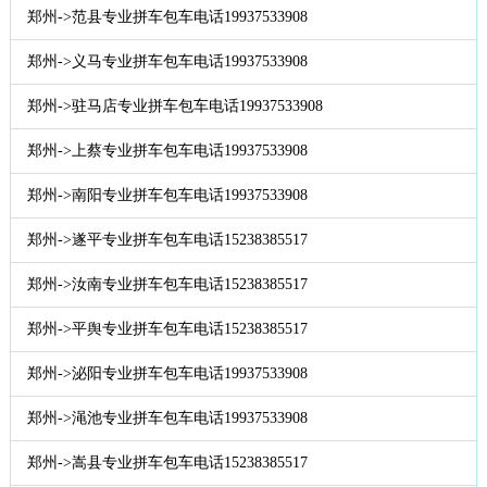
郑州->范县专业拼车包车电话19937533908
郑州->义马专业拼车包车电话19937533908
郑州->驻马店专业拼车包车电话19937533908
郑州->上蔡专业拼车包车电话19937533908
郑州->南阳专业拼车包车电话19937533908
郑州->遂平专业拼车包车电话15238385517
郑州->汝南专业拼车包车电话15238385517
郑州->平舆专业拼车包车电话15238385517
郑州->泌阳专业拼车包车电话19937533908
郑州->渑池专业拼车包车电话19937533908
郑州->嵩县专业拼车包车电话15238385517