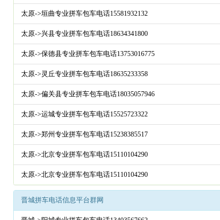
太原->垣曲专业拼车包车电话15581932132
太原->兴县专业拼车包车电话18634341800
太原->保德县专业拼车包车电话13753016775
太原->灵丘专业拼车包车电话18635233358
太原->偏关县专业拼车包车电话18035057946
太原->运城专业拼车包车电话15525723322
太原->郑州专业拼车包车电话15238385517
太原->北京专业拼车包车电话15110104290
太原->北京专业拼车包车电话15110104290
晋城拼车电话信息平台群网