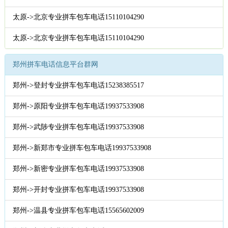
太原->北京专业拼车包车电话15110104290
太原->北京专业拼车包车电话15110104290
郑州拼车电话信息平台群网
郑州->登封专业拼车包车电话15238385517
郑州->原阳专业拼车包车电话19937533908
郑州->武陟专业拼车包车电话19937533908
郑州->新郑市专业拼车包车电话19937533908
郑州->新密专业拼车包车电话19937533908
郑州->开封专业拼车包车电话19937533908
郑州->温县专业拼车包车电话15565602009