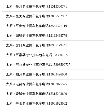
太原->陵川专业拼车包车电话15513380771
太原->壶关专业拼车包车电话13835532937
太原->平鲁专业拼车包车电话18535371119
太原->阳城专业拼车包车电话13133468778
太原->交口专业拼车包车电话18935179441
太原->五寨县专业拼车包车电话13835076779
太原->河曲县专业拼车包车电话15203502727
太原->朔州专业拼车包车电话13653496060
太原->屯留专业拼车包车电话13007075525
太原->晋城专业拼车包车电话15315293609
太原->中阳专业拼车包车电话18035823062