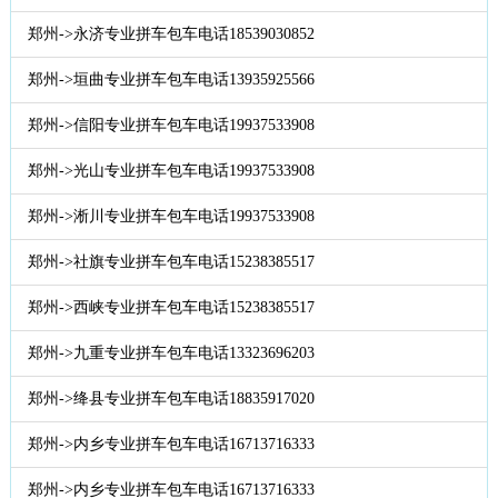
郑州->永济专业拼车包车电话18539030852
郑州->垣曲专业拼车包车电话13935925566
郑州->信阳专业拼车包车电话19937533908
郑州->光山专业拼车包车电话19937533908
郑州->淅川专业拼车包车电话19937533908
郑州->社旗专业拼车包车电话15238385517
郑州->西峡专业拼车包车电话15238385517
郑州->九重专业拼车包车电话13323696203
郑州->绛县专业拼车包车电话18835917020
郑州->内乡专业拼车包车电话16713716333
郑州->内乡专业拼车包车电话16713716333