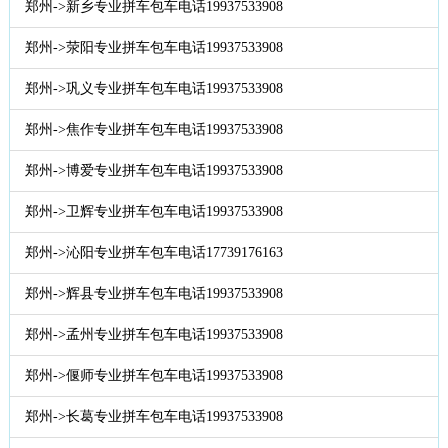
郑州->新乡专业拼车包车电话19937533908
郑州->荥阳专业拼车包车电话19937533908
郑州->巩义专业拼车包车电话19937533908
郑州->焦作专业拼车包车电话19937533908
郑州->博爱专业拼车包车电话19937533908
郑州->卫辉专业拼车包车电话19937533908
郑州->沁阳专业拼车包车电话17739176163
郑州->辉县专业拼车包车电话19937533908
郑州->孟州专业拼车包车电话19937533908
郑州->偃师专业拼车包车电话19937533908
郑州->长葛专业拼车包车电话19937533908