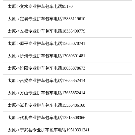
太原->文水专业拼车包车电话95170
太原->定襄专业拼车包车电话15835119610
太原->左权专业拼车包车电话18335400779
太原->原平专业拼车包车电话15635070741
太原->忻州专业拼车包车电话13080301481
太原->汾阳专业拼车包车电话18035878673
太原->吕梁专业拼车包车电话17635852414
太原->方山专业拼车包车电话17635852414
太原->岚县专业拼车包车电话15536486168
太原->代县专业拼车包车电话13513508366
太原->宁武县专业拼车包车电话19510331241