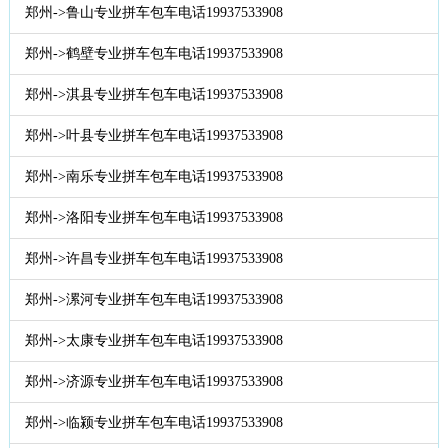
郑州->鲁山专业拼车包车电话19937533908
郑州->鹤壁专业拼车包车电话19937533908
郑州->淇县专业拼车包车电话19937533908
郑州->叶县专业拼车包车电话19937533908
郑州->南乐专业拼车包车电话19937533908
郑州->洛阳专业拼车包车电话19937533908
郑州->许昌专业拼车包车电话19937533908
郑州->漯河专业拼车包车电话19937533908
郑州->太康专业拼车包车电话19937533908
郑州->济源专业拼车包车电话19937533908
郑州->临颍专业拼车包车电话19937533908