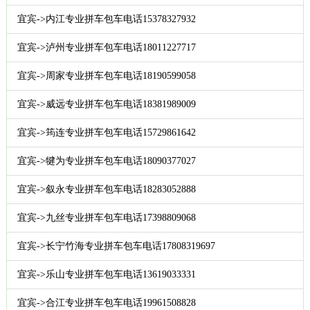
宜宾->内江专业拼车包车电话15378327932
宜宾->泸州专业拼车包车电话18011227717
宜宾->周家专业拼车包车电话18190599058
宜宾->威远专业拼车包车电话18381989009
宜宾->筠连专业拼车包车电话15729861642
宜宾->犍为专业拼车包车电话18090377027
宜宾->叙永专业拼车包车电话18283052888
宜宾->九丝专业拼车包车电话17398809068
宜宾->长宁竹海专业拼车包车电话17808319697
宜宾->乐山专业拼车包车电话13619033331
宜宾->合江专业拼车包车电话19961508828