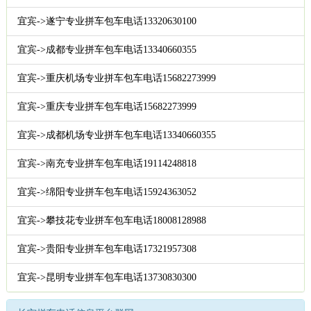
宜宾->遂宁专业拼车包车电话13320630100
宜宾->成都专业拼车包车电话13340660355
宜宾->重庆机场专业拼车包车电话15682273999
宜宾->重庆专业拼车包车电话15682273999
宜宾->成都机场专业拼车包车电话13340660355
宜宾->南充专业拼车包车电话19114248818
宜宾->绵阳专业拼车包车电话15924363052
宜宾->攀技花专业拼车包车电话18008128988
宜宾->贵阳专业拼车包车电话17321957308
宜宾->昆明专业拼车包车电话13730830300