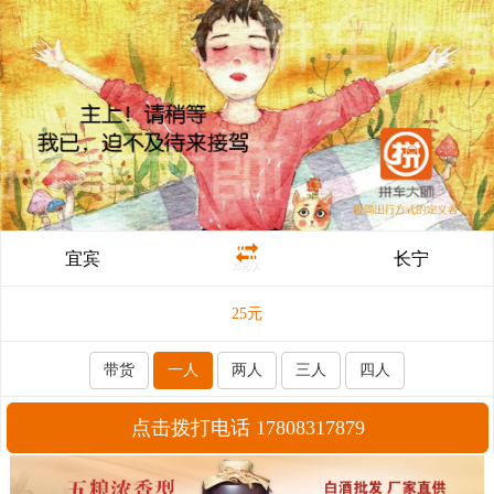
宜宾
长宁
25元/人
25
元
带货
一人
两人
三人
四人
点击拨打电话 17808317879