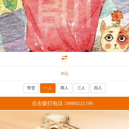
30元/人
30
元
带货
一人
两人
三人
四人
点击拨打电话 18989221199