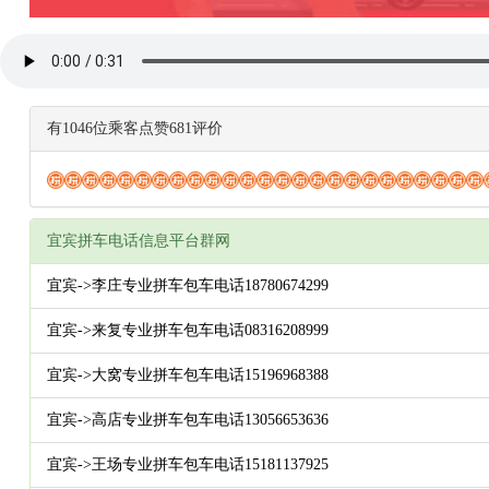
有1046位乘客点赞681评价
宜宾拼车电话信息平台群网
宜宾->李庄专业拼车包车电话18780674299
宜宾->来复专业拼车包车电话08316208999
宜宾->大窝专业拼车包车电话15196968388
宜宾->高店专业拼车包车电话13056653636
宜宾->王场专业拼车包车电话15181137925