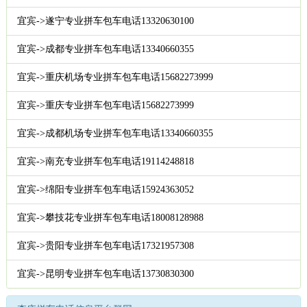
宜宾->遂宁专业拼车包车电话13320630100
宜宾->成都专业拼车包车电话13340660355
宜宾->重庆机场专业拼车包车电话15682273999
宜宾->重庆专业拼车包车电话15682273999
宜宾->成都机场专业拼车包车电话13340660355
宜宾->南充专业拼车包车电话19114248818
宜宾->绵阳专业拼车包车电话15924363052
宜宾->攀技花专业拼车包车电话18008128988
宜宾->贵阳专业拼车包车电话17321957308
宜宾->昆明专业拼车包车电话13730830300