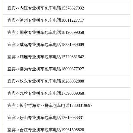
宜宾->内江专业拼车包车电话15378327932
宜宾->泸州专业拼车包车电话18011227717
宜宾->周家专业拼车包车电话18190599058
宜宾->威远专业拼车包车电话18381989009
宜宾->筠连专业拼车包车电话15729861642
宜宾->犍为专业拼车包车电话18090377027
宜宾->叙永专业拼车包车电话18283052888
宜宾->九丝专业拼车包车电话17398809068
宜宾->长宁竹海专业拼车包车电话17808319697
宜宾->乐山专业拼车包车电话13619033331
宜宾->合江专业拼车包车电话19961508828