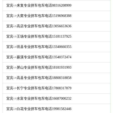
宜宾->来复专业拼车包车电话08316208999
宜宾->大窝专业拼车包车电话15196968388
宜宾->高店专业拼车包车电话13056653636
宜宾->王场专业拼车包车电话15181137925
宜宾->珙县专业拼车包车电话13340660355
宜宾->蕨溪专业拼车包车电话13540372474
宜宾->屏山专业拼车包车电话18181931993
宜宾->高县专业拼车包车电话18808318858
宜宾->长宁专业拼车包车电话17808317879
宜宾->水富专业拼车包车电话16687000232
宜宾->白花专业拼车包车电话19981582446