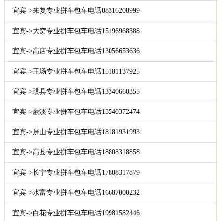
宜宾->来复专业拼车包车电话08316208999
宜宾->大窝专业拼车包车电话15196968388
宜宾->高店专业拼车包车电话13056653636
宜宾->王场专业拼车包车电话15181137925
宜宾->珙县专业拼车包车电话13340660355
宜宾->蕨溪专业拼车包车电话13540372474
宜宾->屏山专业拼车包车电话18181931993
宜宾->高县专业拼车包车电话18808318858
宜宾->长宁专业拼车包车电话17808317879
宜宾->水富专业拼车包车电话16687000232
宜宾->白花专业拼车包车电话19981582446