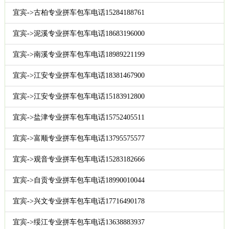
宜宾->古柏专业拼车包车电话15284188761
宜宾->泥溪专业拼车包车电话18683196000
宜宾->南溪专业拼车包车电话18989221199
宜宾->江安专业拼车包车电话18381467900
宜宾->江安专业拼车包车电话15183912800
宜宾->盐津专业拼车包车电话15752405511
宜宾->富顺专业拼车包车电话13795575577
宜宾->观音专业拼车包车电话15283182666
宜宾->自贡专业拼车包车电话18990010044
宜宾->兴文专业拼车包车电话17716490178
宜宾->绥江专业拼车包车电话13638883937