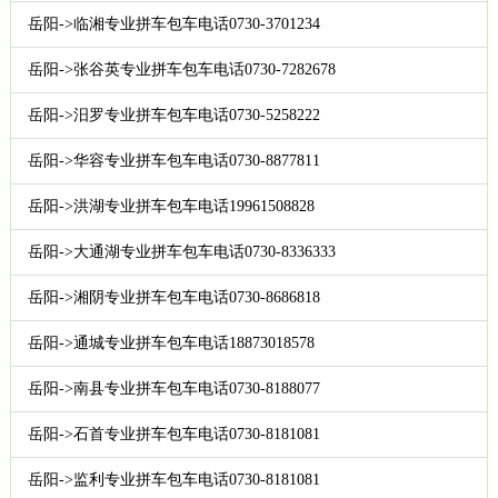
岳阳->临湘专业拼车包车电话0730-3701234
岳阳->张谷英专业拼车包车电话0730-7282678
岳阳->汨罗专业拼车包车电话0730-5258222
岳阳->华容专业拼车包车电话0730-8877811
岳阳->洪湖专业拼车包车电话19961508828
岳阳->大通湖专业拼车包车电话0730-8336333
岳阳->湘阴专业拼车包车电话0730-8686818
岳阳->通城专业拼车包车电话18873018578
岳阳->南县专业拼车包车电话0730-8188077
岳阳->石首专业拼车包车电话0730-8181081
岳阳->监利专业拼车包车电话0730-8181081