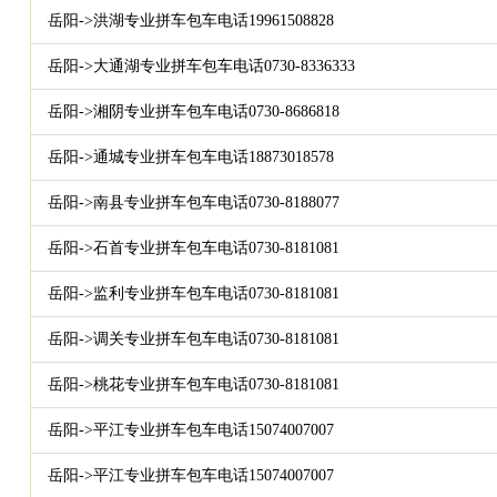
岳阳->洪湖专业拼车包车电话19961508828
岳阳->大通湖专业拼车包车电话0730-8336333
岳阳->湘阴专业拼车包车电话0730-8686818
岳阳->通城专业拼车包车电话18873018578
岳阳->南县专业拼车包车电话0730-8188077
岳阳->石首专业拼车包车电话0730-8181081
岳阳->监利专业拼车包车电话0730-8181081
岳阳->调关专业拼车包车电话0730-8181081
岳阳->桃花专业拼车包车电话0730-8181081
岳阳->平江专业拼车包车电话15074007007
岳阳->平江专业拼车包车电话15074007007