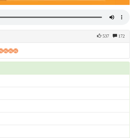
537
172