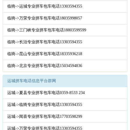
临猗->运城专业拼车包车电话13303594355
临猗->万荣专业拼车包车电话18035998057
临猗->三门峡专业拼车包车电话18803599599
临猗->长治专业拼车包车电话13303594355
临猗->昆山专业拼车包车电话18335936218
临猗->北京专业拼车包车电话15034594836
运城拼车电话信息平台群网
运城->夏县专业拼车包车电话0359-8533 234
运城->临猗专业拼车包车电话13303594355
运城->闻喜专业拼车包车电话17703598299
运城->万荣专业拼车包车电话13303594355