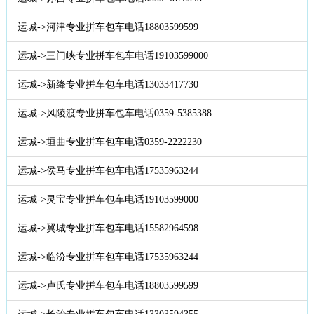
运城->河津专业拼车包车电话18803599599
运城->三门峡专业拼车包车电话19103599000
运城->新绛专业拼车包车电话13033417730
运城->风陵渡专业拼车包车电话0359-5385388
运城->垣曲专业拼车包车电话0359-2222230
运城->侯马专业拼车包车电话17535963244
运城->灵宝专业拼车包车电话19103599000
运城->翼城专业拼车包车电话15582964598
运城->临汾专业拼车包车电话17535963244
运城->卢氏专业拼车包车电话18803599599