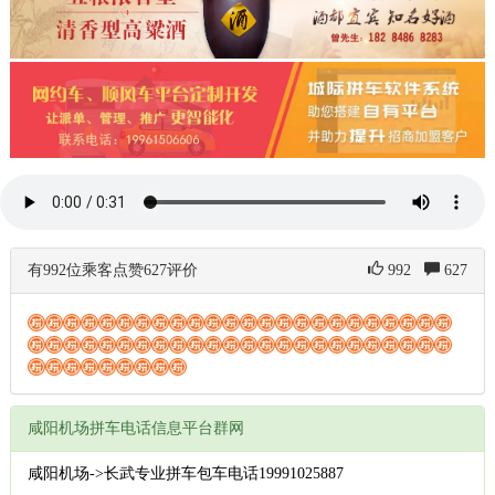
有992位乘客点赞627评价
992
627
咸阳机场拼车电话信息平台群网
咸阳机场->长武专业拼车包车电话19991025887