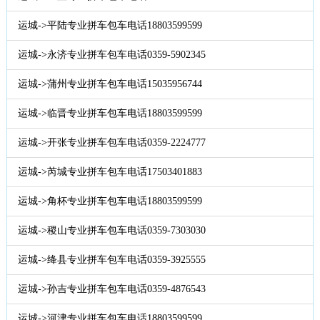
运城->平陆专业拼车包车电话18803599599
运城->永济专业拼车包车电话0359-5902345
运城->蒲州专业拼车包车电话15035956744
运城->临晋专业拼车包车电话18803599599
运城->开张专业拼车包车电话0359-2224777
运城->芮城专业拼车包车电话17503401883
运城->角杯专业拼车包车电话18803599599
运城->稷山专业拼车包车电话0359-7303030
运城->绛县专业拼车包车电话0359-3925555
运城->孙吉专业拼车包车电话0359-4876543
运城->河津专业拼车包车电话18803599599