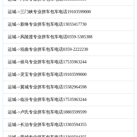
运城->三门峡专业拼车包车电话19103599000
运城->新绛专业拼车包车电话13033417730
运城->风陵渡专业拼车包车电话0359-5385388
运城->垣曲专业拼车包车电话0359-2222230
运城->侯马专业拼车包车电话17535963244
运城->灵宝专业拼车包车电话19103599000
运城->翼城专业拼车包车电话15582964598
运城->临汾专业拼车包车电话17535963244
运城->卢氏专业拼车包车电话18803599599
运城->长治专业拼车包车电话13303594355