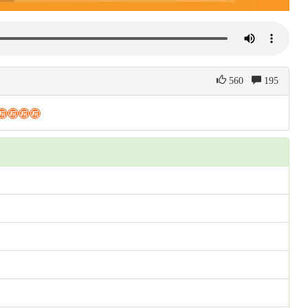
560
195