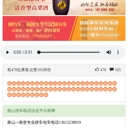
有470位乘客点赞105评价
470
105
唐山拼车电话信息平台群网
唐山->南堡专业拼车包车电话13613238819