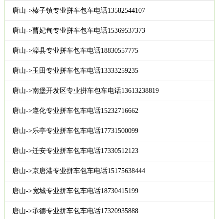
唐山->榛子镇专业拼车包车电话13582544107
唐山->曹妃甸专业拼车包车电话15369537373
唐山->滦县专业拼车包车电话18830557775
唐山->玉田专业拼车包车电话13333259235
唐山->南堡开发区专业拼车包车电话13613238819
唐山->遵化专业拼车包车电话15232716662
唐山->乐亭专业拼车包车电话17731500099
唐山->迁安专业拼车包车电话17330512123
唐山->京唐港专业拼车包车电话15175638444
唐山->宽城专业拼车包车电话18730415199
唐山->承德专业拼车包车电话17320935888